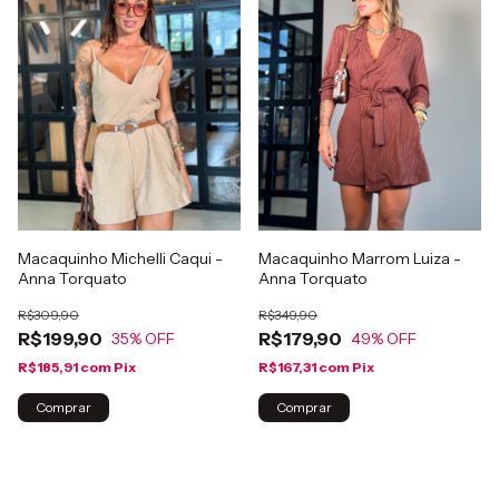
Macaquinho Marrom Luiza -
Macaquinho Michelli Caqui -
Anna Torquato
Anna Torquato
R$349,90
R$309,90
R$179,90
R$199,90
49
% OFF
35
% OFF
R$167,31
com
Pix
R$185,91
com
Pix
Comprar
Comprar