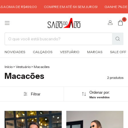
 ACIMA DE R$499,00
COMPRE EM ATÉ 6X SEM JUROS!
GANHE 7% DE D
0
NOVIDADES
CALÇADOS
VESTUÁRIO
MARCAS
SALE OFF
Início
>
Vestuário
>
Macacões
Macacões
2 produtos
Ordenar por:
Filtrar
Mais vendidos