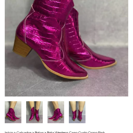
Início
>
Calçados
>
Botas
>
Bota Western Cano Curto Croco Pink