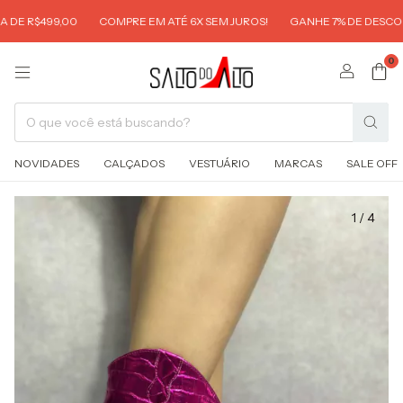
DE R$499,00
COMPRE EM ATÉ 6X SEM JUROS!
GANHE 7% DE DESCONTO
0
NOVIDADES
CALÇADOS
VESTUÁRIO
MARCAS
SALE OFF
1
/
4