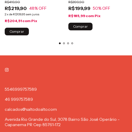
R$419,90
R$399,90
R$219,90
R$199,99
48
% OFF
50
% OFF
2
x
de
R$109,95
sem juros
R$185,99
com
Pix
R$204,51
com
Pix
Comprar
Comprar
5546999757589
46 999757589
calcados@saltodoalto.com
Avenida Rio Grande do Sul, 3078 Bairro São José Operário -
Capanema PR Cep 85761-172