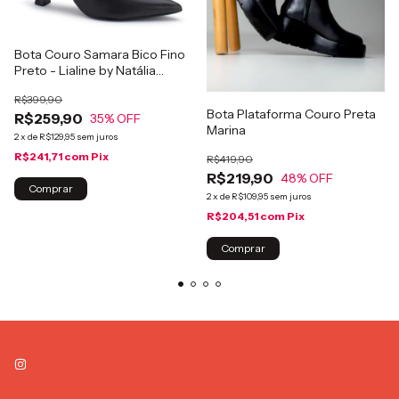
Bota Couro Samara Bico Fino
Preto - Lialine by Natália
Toscano.
R$399,90
Bota Plataforma Couro Preta
R$259,90
35
% OFF
Marina
2
x
de
R$129,95
sem juros
R$241,71
com
Pix
R$419,90
R$219,90
48
% OFF
Comprar
2
x
de
R$109,95
sem juros
R$204,51
com
Pix
Comprar