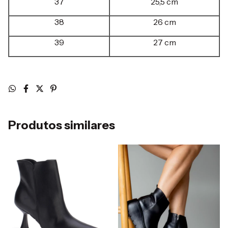
37
25,5 cm
38
26 cm
39
27 cm
Produtos similares