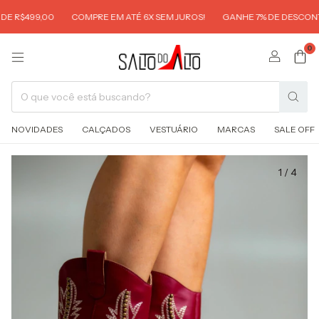
 R$499,00
COMPRE EM ATÉ 6X SEM JUROS!
GANHE 7% DE DESCONTO 
0
NOVIDADES
CALÇADOS
VESTUÁRIO
MARCAS
SALE OFF
1
/
4