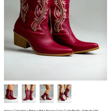
Início
>
Calçados
>
Botas
>
Bota Texana Cano Curto Bordô - Salto do Alto